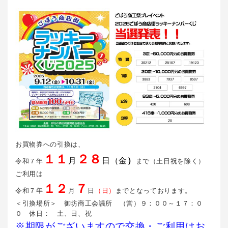
お買物券への引換は、
１１
２８
月
日
（金
）
令和７年
まで（土日祝を除く）
ご利用は
１２
７
令和７年
月
日
（日）
までとなっております。
＜引換場所＞ 御坊商工会議所 （営）９：００～１７：０
０ 休日： 土、日、祝
※期限がございますので交換・ご利用はお