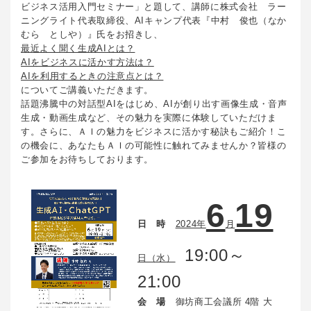
ビジネス活用入門セミナー」と題して、講師に株式会社 ラー
ニングライト代表取締役、AIキャンプ代表『中村 俊也（なか
むら としや）』氏をお招きし、
最近よく聞く生成AIとは？
AIをビジネスに活かす方法は？
AIを利用するときの注意点とは？
についてご講義いただきます。
話題沸騰中の対話型AIをはじめ、AIが創り出す画像生成・音声
生成・動画生成など、その魅力を実際に体験していただけま
す。さらに、ＡＩの魅力をビジネスに活かす秘訣もご紹介！こ
の機会に、あなたもＡＩの可能性に触れてみませんか？皆様の
ご参加をお待ちしております。
6
19
日 時
2024年
月
19:00～
日（水）
21:00
会 場
御坊商工会議所 4階 大