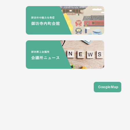
GoogleMap