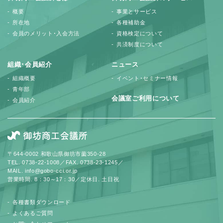
概要
事業とサービス
所在地
各種補助金
会員のメリット･入会方法
資格検定について
共済制度について
組織･会員紹介
ニュース
組織概要
イベント･セミナー情報
青年部
会議室ご利用について
会員紹介
〒644-0002 和歌山県御坊市薗350-28
TEL. 0738-22-1008／FAX. 0738-23-1245／
MAIL. info@gobo-cci.or.jp
営業時間. 8：30～17：30／定休日. 土日祝
各種書類ダウンロード
よくあるご質問